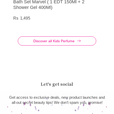
Bath Set Marvel ( 1 EDT 150Ml + 2
EDT Captain America
Martinelia – Eau de Toilette My Best
EDT Iron Man
Shower Gel 400Ml)
Friends Strawberry
685
1,190
1,495
275
Discover all Kids Perfume
Let’s get social
Get access to exclusive deals, new product launches and
all out secret beauty tips! We don’t spam you, promise!